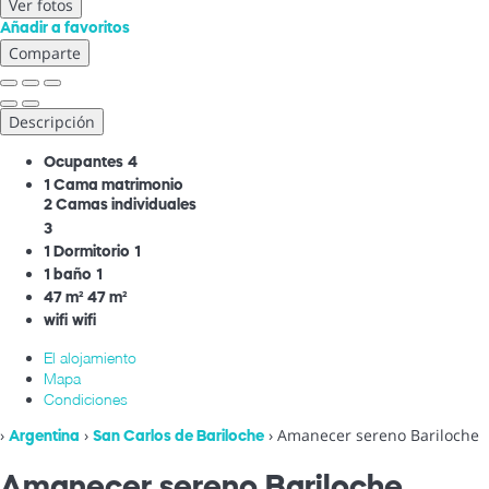
Ver fotos
Añadir a favoritos
Comparte
Descripción
Ocupantes
4
1 Cama matrimonio
2 Camas individuales
3
1 Dormitorio
1
1 baño
1
47 m²
47 m²
wifi
wifi
El alojamiento
Mapa
Condiciones
›
›
› Amanecer sereno Bariloche
Argentina
San Carlos de Bariloche
Amanecer sereno Bariloche