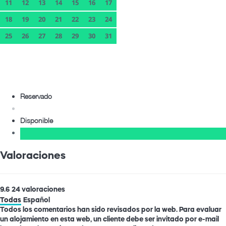
11
12
13
14
15
16
17
18
19
20
21
22
23
24
25
26
27
28
29
30
31
Reservado
Disponible
Valoraciones
9.6
24
valoraciones
Todas
Español
Todos los comentarios han sido revisados por la web. Para evaluar
un alojamiento en esta web, un cliente debe ser invitado por e-mail