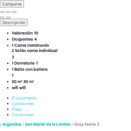
Comparte
Descripción
Valoración
10
Ocupantes
4
1 Cama matrimonio
2 Sofás cama individual
3
1 Dormitorio
1
1 Baño con bañera
1
50 m²
50 m²
wifi
wifi
El alojamiento
Valoraciones
Mapa
Condiciones
›
›
› Vista Norte 5
Argentina
San Martin de los Andes