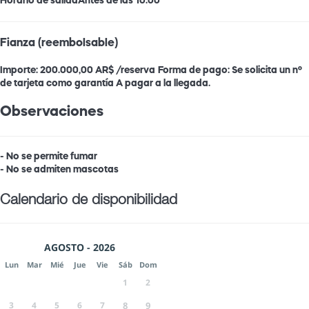
Horario de salida
Antes de las 10:00
Fianza (reembolsable)
Importe:
200.000,00 AR$ /reserva
Forma de pago:
Se solicita un nº
de tarjeta como garantía
A pagar a la llegada.
Observaciones
- No se permite fumar
- No se admiten mascotas
Calendario de disponibilidad
AGOSTO - 2026
Lun
Mar
Mié
Jue
Vie
Sáb
Dom
1
2
3
4
5
6
7
8
9