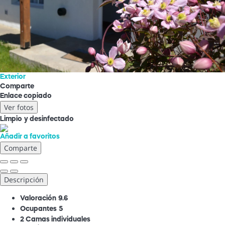
Exterior
Comparte
Enlace copiado
Ver fotos
Limpio
y desinfectado
Añadir a favoritos
Comparte
Descripción
Valoración
9.6
Ocupantes
5
2 Camas individuales