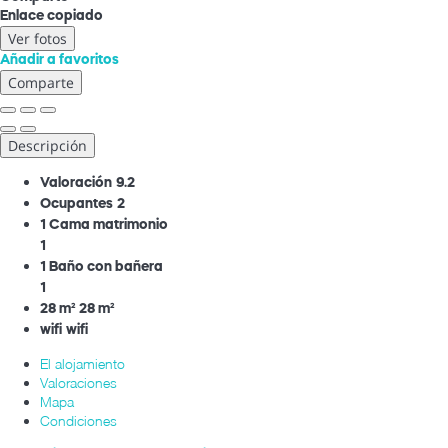
Enlace copiado
Ver fotos
Añadir a favoritos
Comparte
Descripción
Valoración
9.2
Ocupantes
2
1 Cama matrimonio
1
1 Baño con bañera
1
28 m²
28 m²
wifi
wifi
El alojamiento
Valoraciones
Mapa
Condiciones