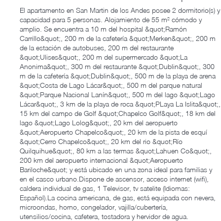
El apartamento en San Martin de los Andes posee 2 dormitorio(s) y
capacidad para 5 personas. Alojamiento de 55 m² cómodo y
amplio. Se encuentra a 10 m del hospital &quot;Ramón
Carrillo&quot;, 200 m de la cafetería &quot;Merken&quot;, 200 m
de la estación de autobuses, 200 m del restaurante
&quot;Ulises&quot;, 200 m del supermercado &quot;La
Anonima&quot;, 300 m del restaurante &quot;Dublin&quot;, 300
m de la cafetería &quot;Dublin&quot;, 500 m de la playa de arena
&quot;Costa de Lago Lácar&quot;, 500 m del parque natural
&quot;Parque Nacional Lanín&quot;, 500 m del lago &quot;Lago
Lácar&quot;, 3 km de la playa de roca &quot;PLaya La Islita&quot;,
15 km del campo de Golf &quot;Chapelco Golf&quot;, 18 km del
lago &quot;Lago Lolog&quot;, 20 km del aeropuerto
&quot;Aeropuerto Chapelco&quot;, 20 km de la pista de esquí
&quot;Cerro Chapelco&quot;, 20 km del rio &quot;Río
Quilquihue&quot;, 80 km a las termas &quot;Lahuen Co&quot;,
200 km del aeropuerto internacional &quot;Aeropuerto
Bariloche&quot; y está ubicado en una zona ideal para familias y
en el casco urbano.Dispone de ascensor, acceso internet (wifi),
caldera individual de gas, 1 Televisor, tv satelite (Idiomas:
Español).La cocina americana, de gas, está equipada con nevera,
microondas, horno, congelador, vajilla/cubertería,
utensilios/cocina, cafetera, tostadora y hervidor de agua.