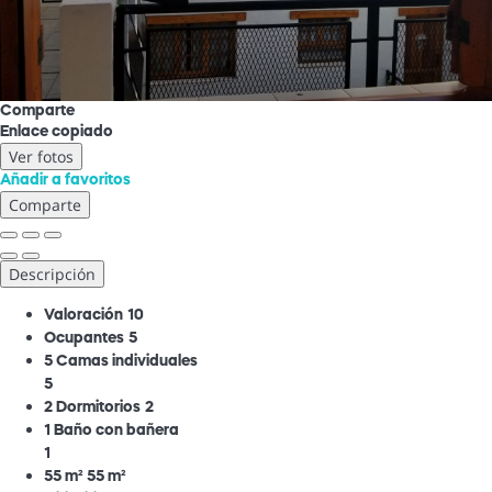
Comparte
Enlace copiado
Ver fotos
Añadir a favoritos
Comparte
Descripción
Valoración
10
Ocupantes
5
5 Camas individuales
5
2 Dormitorios
2
1 Baño con bañera
1
55 m²
55 m²