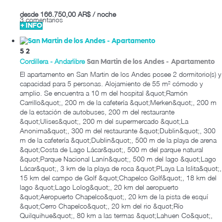
desde
166.750,00 AR$
/ noche
3 comentarios
+ INFO
5
2
Cordillera - Andarlibre
San Martin de los Andes -
Apartamento
El apartamento en San Martin de los Andes posee 2 dormitorio(s) y
capacidad para 5 personas. Alojamiento de 55 m² cómodo y
amplio. Se encuentra a 10 m del hospital &quot;Ramón
Carrillo&quot;, 200 m de la cafetería &quot;Merken&quot;, 200 m
de la estación de autobuses, 200 m del restaurante
&quot;Ulises&quot;, 200 m del supermercado &quot;La
Anonima&quot;, 300 m del restaurante &quot;Dublin&quot;, 300
m de la cafetería &quot;Dublin&quot;, 500 m de la playa de arena
&quot;Costa de Lago Lácar&quot;, 500 m del parque natural
&quot;Parque Nacional Lanín&quot;, 500 m del lago &quot;Lago
Lácar&quot;, 3 km de la playa de roca &quot;PLaya La Islita&quot;,
15 km del campo de Golf &quot;Chapelco Golf&quot;, 18 km del
lago &quot;Lago Lolog&quot;, 20 km del aeropuerto
&quot;Aeropuerto Chapelco&quot;, 20 km de la pista de esquí
&quot;Cerro Chapelco&quot;, 20 km del rio &quot;Río
Quilquihue&quot;, 80 km a las termas &quot;Lahuen Co&quot;,